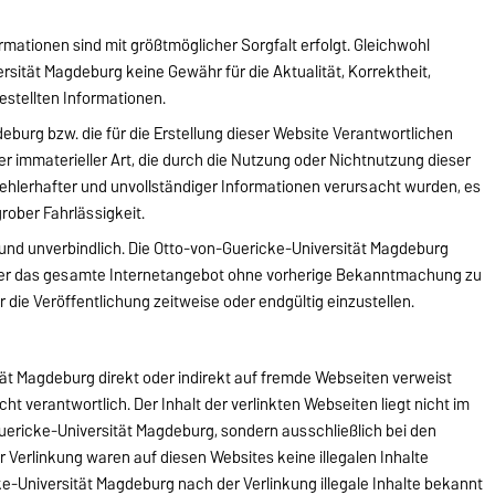
rmationen sind mit größtmöglicher Sorgfalt erfolgt. Gleichwohl
sität Magdeburg keine Gewähr für die Aktualität, Korrektheit,
gestellten Informationen.
eburg bzw. die für die Erstellung dieser Website Verantwortlichen
er immaterieller Art, die durch die Nutzung oder Nichtnutzung dieser
ehlerhafter und unvollständiger Informationen verursacht wurden, es
grober Fahrlässigkeit.
d und unverbindlich. Die Otto-von-Guericke-Universität Magdeburg
n oder das gesamte Internetangebot ohne vorherige Bekanntmachung zu
 die Veröffentlichung zeitweise oder endgültig einzustellen.
ät Magdeburg direkt oder indirekt auf fremde Webseiten verweist
nicht verantwortlich. Der Inhalt der verlinkten Webseiten liegt nicht im
ericke-Universität Magdeburg, sondern ausschließlich bei den
r Verlinkung waren auf diesen Websites keine illegalen Inhalte
ke-Universität Magdeburg nach der Verlinkung illegale Inhalte bekannt