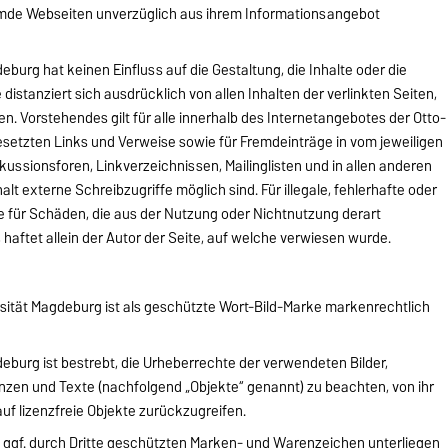
remde Webseiten unverzüglich aus ihrem Informationsangebot
burg hat keinen Einfluss auf die Gestaltung, die Inhalte oder die
 distanziert sich ausdrücklich von allen Inhalten der verlinkten Seiten,
n. Vorstehendes gilt für alle innerhalb des Internetangebotes der Otto-
setzten Links und Verweise sowie für Fremdeinträge in vom jeweiligen
ussionsforen, Linkverzeichnissen, Mailinglisten und in allen anderen
t externe Schreibzugriffe möglich sind. Für illegale, fehlerhafte oder
e für Schäden, die aus der Nutzung oder Nichtnutzung derart
haftet allein der Autor der Seite, auf welche verwiesen wurde.
sität Magdeburg ist als geschützte Wort-Bild-Marke markenrechtlich
eburg ist bestrebt, die Urheberrechte der verwendeten Bilder,
en und Texte (nachfolgend „Objekte“ genannt) zu beachten, von ihr
auf lizenzfreie Objekte zurückzugreifen.
 ggf. durch Dritte geschützten Marken- und Warenzeichen unterliegen