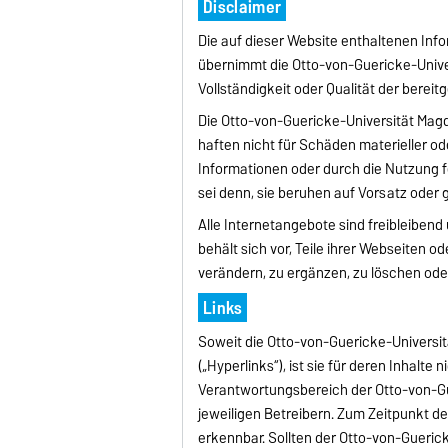
Disclaimer
Die auf dieser Website enthaltenen Info
übernimmt die Otto-von-Guericke-Univer
Vollständigkeit oder Qualität der bereit
Die Otto-von-Guericke-Universität Magd
haften nicht für Schäden materieller od
Informationen oder durch die Nutzung f
sei denn, sie beruhen auf Vorsatz oder 
Alle Internetangebote sind freibleiben
behält sich vor, Teile ihrer Webseite
verändern, zu ergänzen, zu löschen oder
Links
Soweit die Otto-von-Guericke-Universit
(„Hyperlinks“), ist sie für deren Inhalte 
Verantwortungsbereich der Otto-von-Gu
jeweiligen Betreibern. Zum Zeitpunkt de
erkennbar. Sollten der Otto-von-Gueric