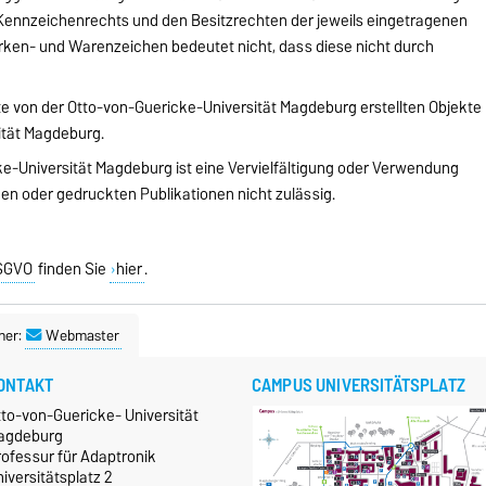
Kennzeichenrechts und den Besitzrechten der jeweils eingetragenen
rken- und Warenzeichen bedeutet nicht, dass diese nicht durch
ite von der Otto-von-Guericke-Universität Magdeburg erstellten Objekte
sität Magdeburg.
-Universität Magdeburg ist eine Vervielfältigung oder Verwendung
hen oder gedruckten Publikationen nicht zulässig.
DSGVO
finden Sie
hier
.
ner:
Webmaster
ONTAKT
CAMPUS UNIVERSITÄTSPLATZ
tto-von-Guericke- Universität
agdeburg
rofessur für Adaptronik
iversitätsplatz 2