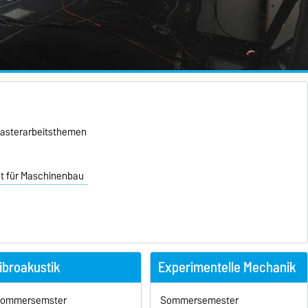
Masterarbeitsthemen
ät für Maschinenbau
ibroakustik
Experimentelle Mechanik
ommersemster
Sommersemester