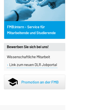
FMB:intern - Service für
Mitarbeitende und Studierende
Bewerben Sie sich bei uns!
Wissenschaftliche Mitarbeit
Link zum neuen DLR Jobportal
school
Promotion an der FMB