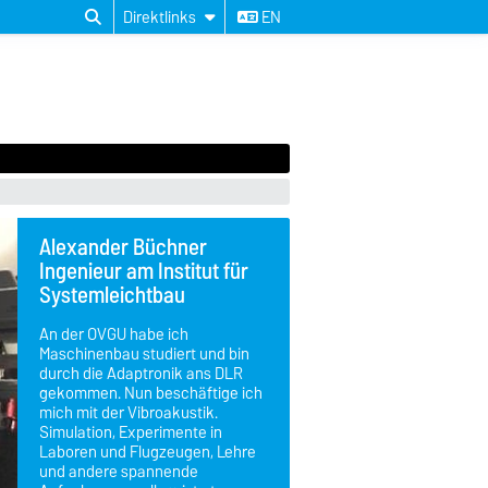
Direktlinks
EN
Alexander Büchner
Ingenieur am Institut für
Systemleichtbau
An der OVGU habe ich
Maschinenbau studiert und bin
durch die Adaptronik ans DLR
gekommen. Nun beschäftige ich
mich mit der Vibroakustik.
Simulation, Experimente in
Laboren und Flugzeugen, Lehre
und andere spannende