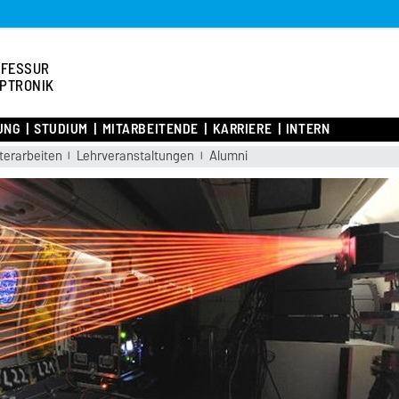
OFESSUR
PTRONIK
UNG
STUDIUM
MITARBEITENDE
KARRIERE
INTERN
terarbeiten
Lehrveranstaltungen
Alumni