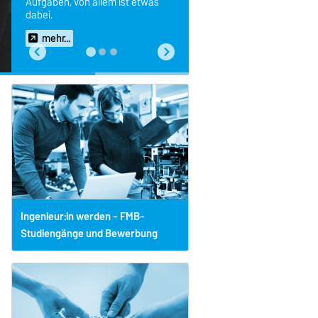
Aufgaben, von allem ist etwas
dabei.
mehr...
Ingenieur:in werden - FMB-
Studiengänge und Bewerbung