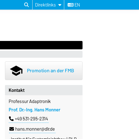
Direktlinks
EN
school
Promotion an der FMB
Kontakt
Professur Adaptronik
Prof. Dr.-Ing. Hans Monner
+49 531-295-2314
hans.monner@dlr.de