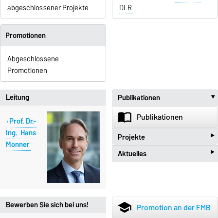
abgeschlossener Projekte
DLR
Promotionen
Abgeschlossene
Promotionen
Leitung
Publikationen
import_contacts
Publikationen
Prof. Dr.-
‣
Ing. Hans
Projekte
Monner
‣
Aktuelles
beenhere
Projekte
new_releases
Aktuelles
Bewerben Sie sich bei uns!
school
Promotion an der FMB