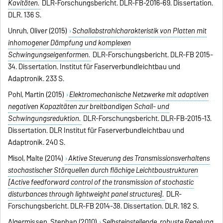
Kavitäten.
DLR-Forschungsbericht. DLR-FB-2016-69. Dissertation.
DLR. 136 S.
Unruh, Oliver (2015)
Schallabstrahlcharakteristik von Platten mit
inhomogener Dämpfung und komplexen
Schwingungseigenformen.
DLR-Forschungsbericht. DLR-FB 2015-
34. Dissertation. Institut für Faserverbundleichtbau und
Adaptronik. 233 S.
Pohl, Martin (2015)
Elektromechanische Netzwerke mit adaptiven
negativen Kapazitäten zur breitbandigen Schall- und
Schwingungsreduktion.
DLR-Forschungsbericht. DLR-FB-2015-13.
Dissertation. DLR Institut für Faserverbundleichtbau und
Adaptronik. 240 S.
Misol, Malte (2014)
Aktive Steuerung des Transmissionsverhaltens
stochastischer Störquellen durch flächige Leichtbaustrukturen
[Active feedforward control of the transmission of stochastic
disturbances through lightweight panel structures].
DLR-
Forschungsbericht. DLR-FB 2014-38. Dissertation. DLR. 182 S.
Algermissen, Stephan (2010)
Selbsteinstellende, robuste Regelung