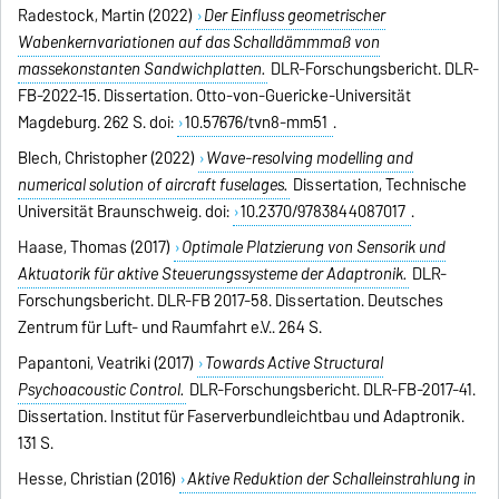
Radestock, Martin (2022)
Der Einfluss geometrischer
Wabenkernvariationen auf das Schalldämmmaß von
massekonstanten Sandwichplatten.
DLR-Forschungsbericht. DLR-
FB-2022-15. Dissertation. Otto-von-Guericke-Universität
Magdeburg. 262 S. doi:
10.57676/tvn8-mm51
.
Blech, Christopher (2022)
Wave-resolving modelling and
numerical solution of aircraft fuselages.
Dissertation, Technische
Universität Braunschweig. doi:
10.2370/9783844087017
.
Haase, Thomas (2017)
Optimale Platzierung von Sensorik und
Aktuatorik für aktive Steuerungssysteme der Adaptronik.
DLR-
Forschungsbericht. DLR-FB 2017-58. Dissertation. Deutsches
Zentrum für Luft- und Raumfahrt e.V.. 264 S.
Papantoni, Veatriki (2017)
Towards Active Structural
Psychoacoustic Control.
DLR-Forschungsbericht. DLR-FB-2017-41.
Dissertation. Institut für Faserverbundleichtbau und Adaptronik.
131 S.
Hesse, Christian (2016)
Aktive Reduktion der Schalleinstrahlung in