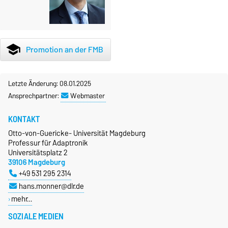
school
Promotion an der FMB
Letzte Änderung: 08.01.2025
Ansprechpartner:
Webmaster
KONTAKT
Otto-von-Guericke- Universität Magdeburg
Professur für Adaptronik
Universitätsplatz 2
39106 Magdeburg
+49 531 295 2314
hans.monner@dlr.de
mehr…
SOZIALE MEDIEN