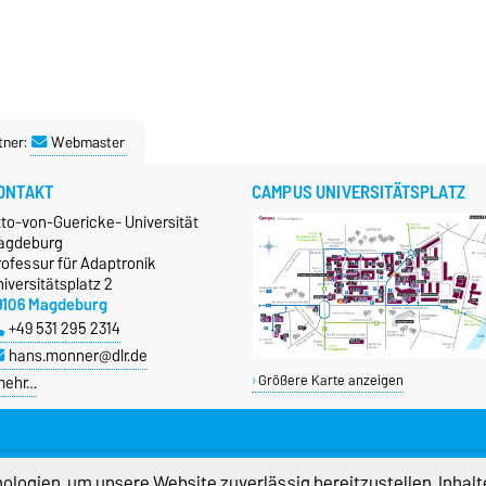
tner:
Webmaster
ONTAKT
CAMPUS UNIVERSITÄTSPLATZ
tto-von-Guericke- Universität
agdeburg
rofessur für Adaptronik
iversitätsplatz 2
9106 Magdeburg
+49 531 295 2314
hans.monner@dlr.de
mehr…
Größere Karte anzeigen
logien, um unsere Website zuverlässig bereitzustellen, Inhalt