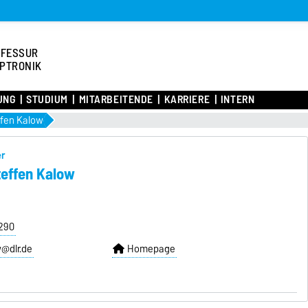
OFESSUR
PTRONIK
UNG
STUDIUM
MITARBEITENDE
KARRIERE
INTERN
effen Kalow
er
Steffen Kalow
3290
w@dlr.de
Homepage