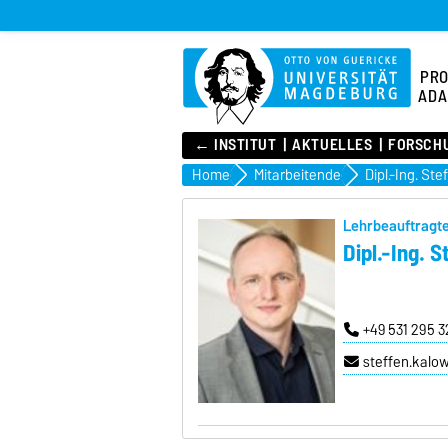
PR
ADA
← INSTITUT
AKTUELLES
FORSCH
Home
Mitarbeitende
Dipl.-Ing. St
Lehrbeauftragt
Dipl.-Ing. 
+49 531 295 
steffen.kalo