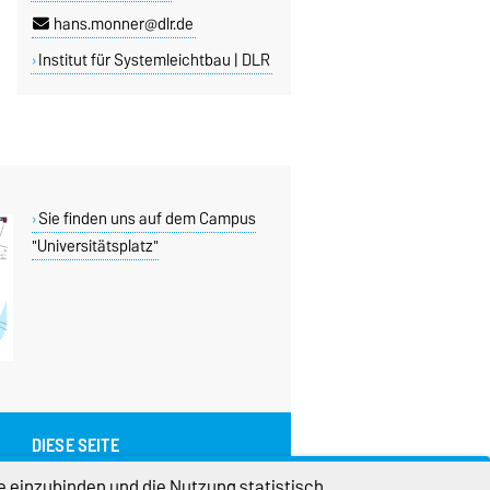
hans.monner@dlr.de
Institut für Systemleichtbau | DLR
Sie finden uns auf dem Campus
"Universitätsplatz"
DIESE SEITE
Vorlesen
e einzubinden und die Nutzung statistisch