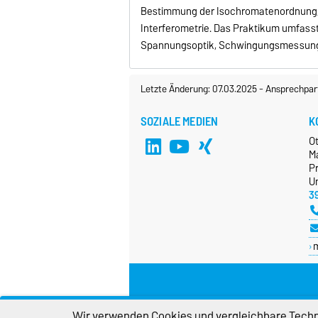
Bestimmung der Isochromatenordnung, 
Interferometrie. Das Praktikum umfass
Spannungsoptik, Schwingungsmessung,
Letzte Änderung: 07.03.2025
-
Ansprechpar
SOZIALE MEDIEN
K
O
M
P
Un
3
Wir verwenden Cookies und vergleichbare Techno