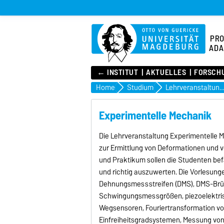
PR
ADA
← INSTITUT
AKTUELLES
FORSCH
Home
Studium
Lehrveranstaltung
Experimentelle Mechanik
Die Lehrveranstaltung Experimentelle
zur Ermittlung von Deformationen und
und Praktikum sollen die Studenten b
und richtig auszuwerten. Die Vorlesung
Dehnungsmessstreifen (DMS), DMS-Br
Schwingungsmessgrößen, piezoelektrisc
Wegsensoren, Fouriertransformation vo
Einfreiheitsgradsystemen, Messung vo