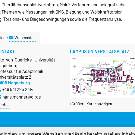
Oberflächenschichtverfahren, Moiré-Verfahren und holografische
t Themen wie Messungen mit DMS, Biegung und Wölbkrafttorsion,
 Torsions- und Biegeschwingungen sowie die Frequenzanalyse.
tner:
Webmaster
ONTAKT
CAMPUS UNIVERSITÄTSPLATZ
tto-von-Guericke- Universität
agdeburg
rofessur für Adaptronik
iversitätsplatz 2
9106 Magdeburg
+49 531 295 2314
hans.monner@dlr.de
mehr…
Größere Karte anzeigen
logien, um unsere Website zuverlässig bereitzustellen, Inhalt