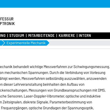
OFESSUR
PTRONIK
UNG
STUDIUM
MITARBEITENDE
KARRIERE
INTERN
en
Experimentelle Mechanik
 Mechanik behandelt wichtige Messverfahren zur Schwingungsmessung,
 von mechanischen Spannungen. Durch die Verbindung von Vorlesung
efähigt werden, Messverfahren selbständig auszuwählen, anzuwenden
en dieser Lehrveranstaltung beinhalten den Aufbau von
ückenschaltungen, Messungen von Grundbeanspruchungen mit DMS,
he Sensoren, Laser-Doppler-Vibrometer, optische und induktive
n Zeitsignalen, diskrete Signale, Parameterbestimmung von
n Frequenzgängen, optische Grundlagen der Spannungsoptik,